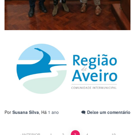
Por
Susana Silva
, Há
1 ano
Deixe um comentário
Paginação
ANTERIOR
1
2
3
4
…
19