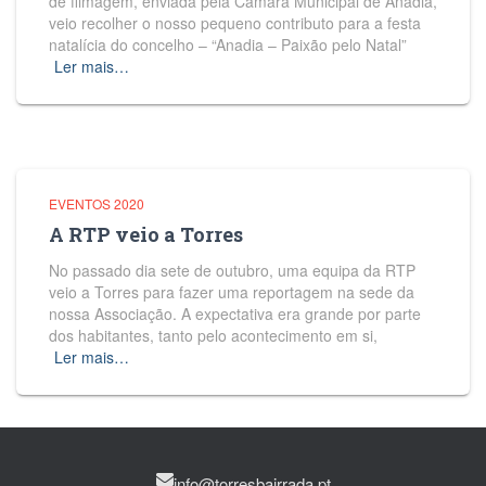
de filmagem, enviada pela Câmara Municipal de Anadia,
veio recolher o nosso pequeno contributo para a festa
natalícia do concelho – “Anadia – Paixão pelo Natal”
Ler mais…
EVENTOS 2020
A RTP veio a Torres
No passado dia sete de outubro, uma equipa da RTP
veio a Torres para fazer uma reportagem na sede da
nossa Associação. A expectativa era grande por parte
dos habitantes, tanto pelo acontecimento em si,
Ler mais…
info@torresbairrada.pt