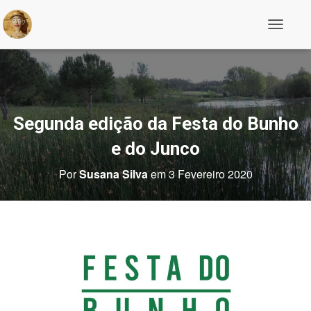
A
l
t
e
r
n
a
r
Segunda edição da Festa do Bunho
a
n
e do Junco
a
v
Por
Susana Silva
em
3 Fevereiro 2020
e
g
a
ç
ã
o