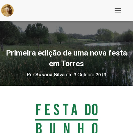
A
l
t
e
r
n
a
r
Primeira edição de uma nova festa
a
n
em Torres
a
v
Por
Susana Silva
em
3 Outubro 2019
e
g
a
ç
ã
o